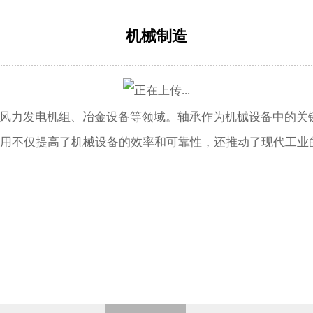
机械制造
‌风力发电机组、‌冶金设备等领域。‌轴承作为机械设备中的关
应用不仅提高了机械设备的效率和可靠性，‌还推动了现代工业